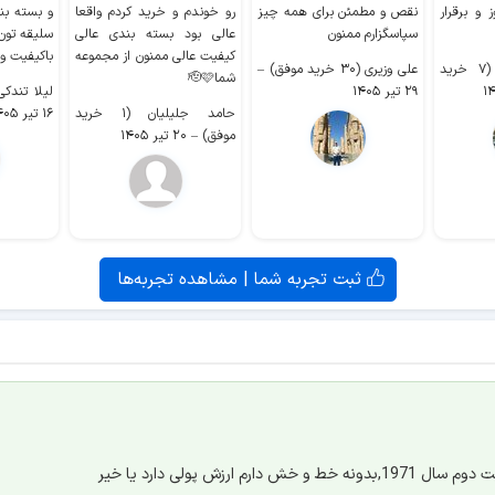
 و برقرار
نقص و مطمئن برای همه چیز
رو خوندم و خرید کردم واقعا
و بسته بن
سپاسگزارم ممنون
عالی بود بسته بندی عالی
سلیقه تون
کیفیت عالی ممنون از مجموعه
باکیفیت و
سیدکاظم حجازی (۷ خرید
علی وزیری (۳۰ خرید موفق)
–
شما🫡🩷
۲۹ تیر ۱۴۰۵
لیلا تندکی (۲ خرید م
حامد جلیلیان (۱ خرید
۱۶ تیر ۱۴۰۵
موفق)
–
۲۰ تیر ۱۴۰۵
ثبت تجربه شما | مشاهده تجربه‌ها