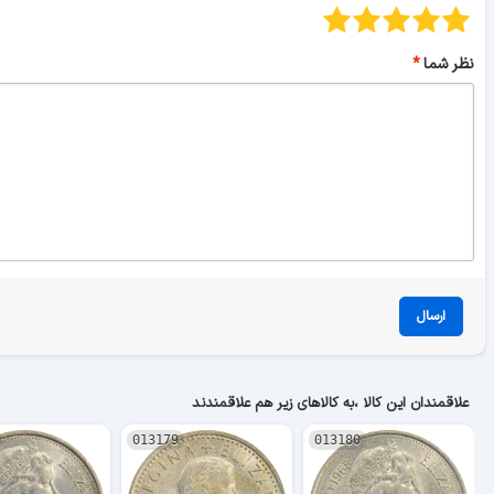
نظر شما
ارسال
علاقمندان این کالا ،به کالاهای زیر هم علاقمندند
013179
013180