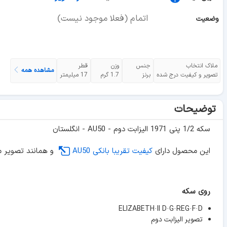
اتمام (فعلا موجود نیست)
وضعیت
ملاک انتخاب
جنس
وزن
قطر
مشاهده همه
تصویر و کیفیت درج شده
برنز
1.7 گرم
17 میلیمتر
توضیحات
سکه 1/2 پنی 1971 الیزابت دوم - AU50 - انگلستان
این محصول دارای
کیفیت تقریبا بانکی AU50
و همانند تصویر م
روی سکه
ELIZABETH·II D·G·REG·F·D
تصویر الیزابت دوم