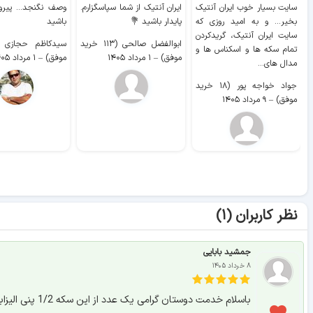
سایت بسیار خوب ايران آنتیک
ایران آنتیک از شما سپاسگزارم.
وصف نگنجد... پیروز
بخیر... و به امید روزی که
پایدار باشید 💐
باشید
سایت ايران آنتیک، گریدکردن
ابوالفضل صالحی (۱۱۳ خرید
تمام سکه ها و اسکناس ها و
موفق)
–
۱ مرداد ۱۴۰۵
موفق)
–
۱ مرداد ۱۴۰۵
مدال های...
جواد خواجه پور (۱۸ خرید
موفق)
–
۹ مرداد ۱۴۰۵
نظر کاربران (۱)
جمشید بابایی
۸ خرداد ۱۴۰۵
باسلام خدمت دوستان گرامی یک عدد از این سکه 1/2 پنی الیزابت دوم سال 1971,بدونه خط و خش دارم ارزش پولی دارد یا خیر