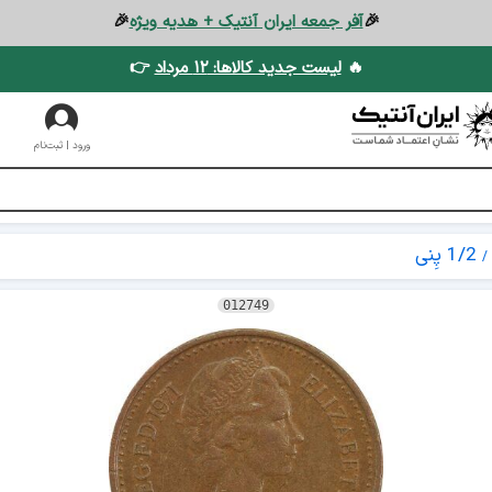
🎉
آفر جمعه ایران آنتیک + هدیه ویژه
🎉
🔥
لیست جدید کالاها: ۱۲ مرداد
👉
ورود | ثبت‌نام
1/2 پِنی
012749