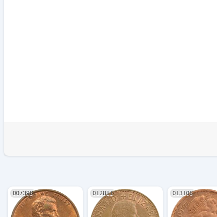
007398
012811
013108