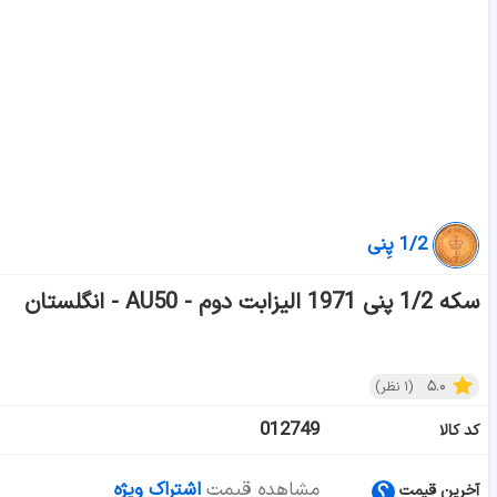
1/2 پِنی
سکه 1/2 پنی 1971 الیزابت دوم - AU50 - انگلستان
۵.۰
(
۱
نظر)
012749
کد کالا
مشاهده قیمت
اشتراک ویژه
آخرین قیمت