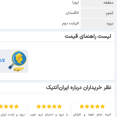
اروپا
منطقه:
انگلستان
کشور:
الیزابت دوم
دوره:
لیست راهنمای قیمت
1/2 پنی - با کشتی بادبانی
نظر خریداران درباره ایران‌آنتیک
آدینه تمام اعضا و کارکنان
با درود و احترام؛ تیم خوب
درود و ارادت ایران