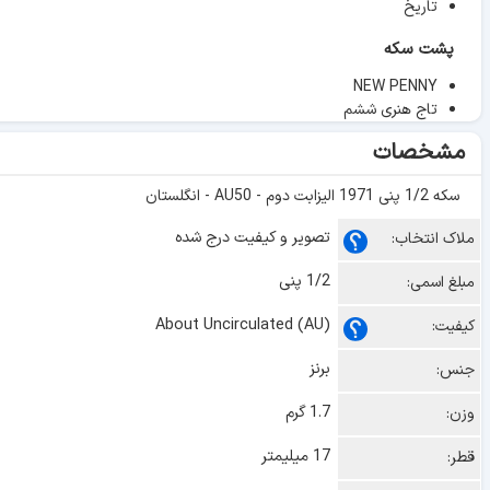
تاریخ
پشت سکه
NEW PENNY
تاج هنری ششم
مشخصات
سکه 1/2 پنی 1971 الیزابت دوم - AU50 - انگلستان
تصویر و کیفیت درج شده
ملاک انتخاب:
1/2 پنی
مبلغ اسمی:
About Uncirculated (AU)
کیفیت:
برنز
جنس:
1.7 گرم
وزن:
17 میلیمتر
قطر: