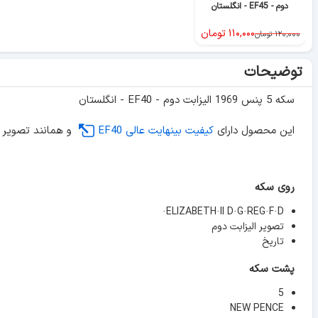
دوم - EF45 - انگلستان
۱۱۰,۰۰۰
تومان
۱۲۰,۰۰۰
تومان
توضیحات
سکه 5 پنس 1969 الیزابت دوم - EF40 - انگلستان
این محصول دارای
کیفیت بینهایت عالی EF40
و همانند تصویر 
روی سکه
ELIZABETH·II D·G·REG·F·D·
تصویر الیزابت دوم
تاریخ
پشت سکه
5
NEW PENCE