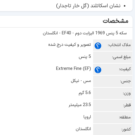
نشان اسکاتلند (گل خار تاجدار)
مشخصات
سکه 5 پنس 1969 الیزابت دوم - EF40 - انگلستان
تصویر و کیفیت درج شده
ملاک انتخاب:
5 پنس
مبلغ اسمی:
Extreme Fine (EF)
کیفیت:
مس - نیکل
جنس:
5.6 گرم
وزن:
23.5 میلیمتر
قطر:
اروپا
منطقه:
انگلستان
کشور: