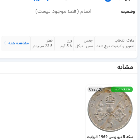
اتمام (فعلا موجود نیست)
وضعیت
ملاک انتخاب
جنس
وزن
قطر
مشاهده همه
تصویر و کیفیت درج شده
مس - نیکل
5.6 گرم
23.5 میلیمتر
مشابه
٪۸ تخفیف
092728
سکه 5 نیو پنس 1969 الیزابت