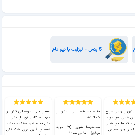
5 پنس - الیزابت با نیم تاج
منون از ارسال سریع
مثله همیشه عالی ممنون از
بسیار عالی وحرفه ایی کاش در
ب
دی خیلی خوب و با
شما🤍🙏
مورد اسکناس نور از بغل یا
ر
. سکه ها هم خیلی
مثل قدیم تیره استفاده میشد
محمدرضا شیری (۱۹ خرید
۹ 
 تمیز بودن. سپاس
تصمیم گیری برای شکستگی
موفق)
–
۱۵ تیر ۱۴۰۵