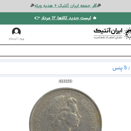
🎉
آفر جمعه ایران آنتیک + هدیه ویژه
🎉
🔥
لیست جدید کالاها: ۱۲ مرداد
👉
ورود | ثبت‌نام
5 پِنس
013155