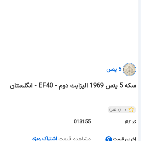
5 پِنس
سکه 5 پنس 1969 الیزابت دوم - EF40 - انگلستان
۰
(
۰
نظر)
013155
کد کالا
مشاهده قیمت
اشتراک ویژه
آخرین قیمت