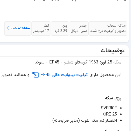
ملاک انتخاب
جنس
وزن
قطر
مشاهده همه
تصویر و کیفیت درج شده
مس - نیکل
2.29 گرم
17 میلیمتر
توضیحات
سکه 25 اوره 1963 گوستاو ششم - EF45 - سوئد
این محصول دارای
کیفیت بینهایت عالی EF45
و همانند تصویر 
روی سکه
SVERIGE
25 ÖRE
اختصار نام بنک آلفوت (مدیر ضرابخانه)