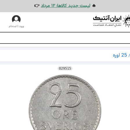
🔥
لیست جدید کالاها: ۱۲ مرداد
👉
ورود | ثبت‌نام
25 اوره
029515