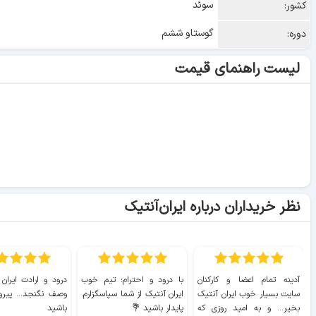
سوئد
کشور:
گوستاو ششم
دوره:
لیست راهنمای قیمت
نظر خریداران درباره ایران‌آنتیک
آدینه تمام اعضا و کارکنان
با درود و احترام؛ تیم خوب
درود و ارادت ایران
سایت بسیار خوب ايران آنتیک
ایران آنتیک از شما سپاسگزارم.
وصف نگنجد... پیروز
بخیر... و به امید روزی که
پایدار باشید 💐
باشید