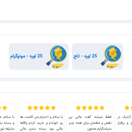
25 اوره - تاج
25 اوره - مونوگرام
 آنتیک در
فقط میشه گفت عالی بی
با سلام و احترام من کامنت ها
با سلام، م
 و برقرار
نقص و مطمئن برای همه چیز
رو خوندم و خرید کردم واقعا
و بسته بن
سپاسگزارم ممنون
عالی بود بسته بندی عالی
سلیقه تون