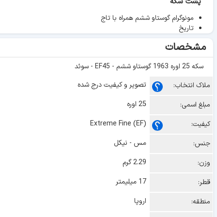
پشت سکه
مونوگرام گوستاو ششم همراه با تاج
تاریخ
مشخصات
سکه 25 اوره 1963 گوستاو ششم - EF45 - سوئد
تصویر و کیفیت درج شده
ملاک انتخاب:
25 اوره
مبلغ اسمی:
Extreme Fine (EF)
کیفیت:
مس - نیکل
جنس:
2.29 گرم
وزن:
17 میلیمتر
قطر:
اروپا
منطقه: