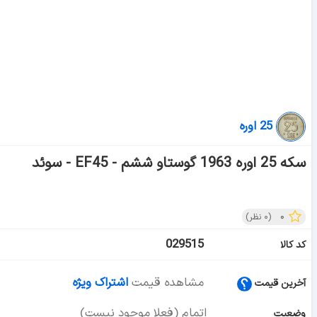
25 اوره
سکه 25 اوره 1963 گوستاو ششم - EF45 - سوئد
۰
(
۰
نظر)
029515
کد کالا
مشاهده قیمت
اشتراک ویژه
آخرین قیمت
اتمام (فعلا موجود نیست)
وضعیت