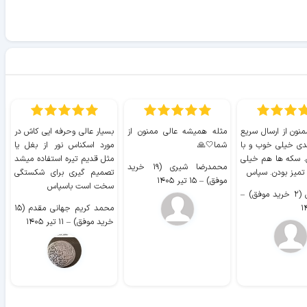
منون از ارسال سریع
مثله همیشه عالی ممنون از
بسیار عالی وحرفه ایی کاش در
ب
دی خیلی خوب و با
شما🤍🙏
مورد اسکناس نور از بغل یا
ر
. سکه ها هم خیلی
مثل قدیم تیره استفاده میشد
محمدرضا شیری (۱۹ خرید
۹ 
 تمیز بودن. سپاس
تصمیم گیری برای شکستگی
موفق)
–
۱۵ تیر ۱۴۰۵
سخت است باسپاس
وفق)
–
محمد کریم جهانی مقدم (۱۵
خرید موفق)
–
۱۱ تیر ۱۴۰۵