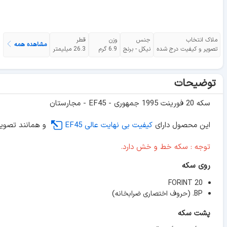
ملاک انتخاب
جنس
وزن
قطر
مشاهده همه
تصویر و کیفیت درج شده
نیکل - برنج
6.9 گرم
26.3 میلیمتر
توضیحات
سکه 20 فورینت 1995 جمهوری - EF45 - مجارستان
این محصول دارای
کیفیت بی نهایت عالی EF45
و همانند تصویر
توجه : سکه خط و خش دارد.
روی سکه
20 FORINT
BP. (حروف اختصاری ضرابخانه)
پشت سکه