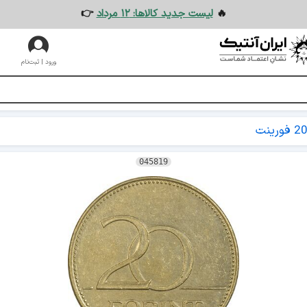
🔥
لیست جدید کالاها: ۱۲ مرداد
👉
ورود | ثبت‌نام
2 فورینت
045819