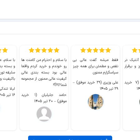
 آنتیک در
فقط میشه گفت عالی بی
با سلام و احترام من کامنت ها
با سلام، م
 و برقرار
نقص و مطمئن برای همه چیز
رو خوندم و خرید کردم واقعا
و بسته بن
سپاسگزارم ممنون
عالی بود بسته بندی عالی
سلیقه تون
کیفیت عالی ممنون از مجموعه
باکیفیت و
سیدکاظم حجازی (۷ خرید
علی وزیری (۲۹ خرید موفق)
–
شما🫡🩷
۲۹ تیر ۱۴۰۵
لیلا تندکی (۲ خرید م
حامد جلیلیان (۱ خرید
۱۶ تیر ۱۴۰۵
موفق)
–
۲۰ تیر ۱۴۰۵