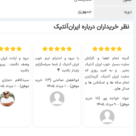
جمهوری
دوره:
نظر خریداران درباره ایران‌آنتیک
آدینه تمام اعضا و کارکنان
با درود و احترام؛ تیم خوب
درود و ارادت ایران
سایت بسیار خوب ايران آنتیک
ایران آنتیک از شما سپاسگزارم.
وصف نگنجد... پیروز
بخیر... و به امید روزی که
پایدار باشید 💐
باشید
سایت ايران آنتیک، گریدکردن
ابوالفضل صالحی (۱۱۳ خرید
تمام سکه ها و اسکناس ها و
موفق)
–
۱ مرداد ۱۴۰۵
موفق)
–
۱ مرداد ۱۴۰۵
مدال های...
جواد خواجه پور (۱۸ خرید
موفق)
–
۹ مرداد ۱۴۰۵