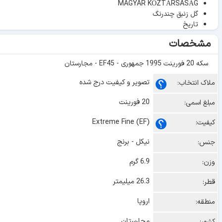
MAGYAR KÖZTÁRSASÁG
گل زنبق چندرنگ
تاریخ
مشخصات
سکه 20 فورینت 1995 جمهوری - EF45 - مجارستان
تصویر و کیفیت درج شده
ملاک انتخاب:
20 فورینت
مبلغ اسمی:
Extreme Fine (EF)
کیفیت:
نیکل - برنج
جنس:
6.9 گرم
وزن:
26.3 میلیمتر
قطر:
اروپا
منطقه:
مجارستان
کشور: