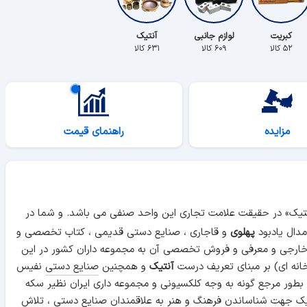
کبریت
لوازم جانبی
آنتیک
۵۲ کالا
۶۰۹ کالا
۶۳۱ کالا
مزایده
راهنمای قیمت
آنتیک» در حقیقت علامت تجاری این واحد صنفی می باشد. و شما در
دال یادبود
پهلوی
و قاجاری ، صنایع دستی قدیمی ، کتاب تخصصی و
 خارجی و معرفی و فروش تخصصی آن به مجموعه داران کشور در این
انه ای) بر مبنای تعریف درست
آنتیک
و همچنین
صنایع دستی
نفیس
 بطور مرجع گونه به وجه کلکسیونی و مجموعه داری ایران نظیر سکه
ن آنتیک جهت شناساندن فرهنگ و هنر به علاقمندان صنایع دستی ، تلاش