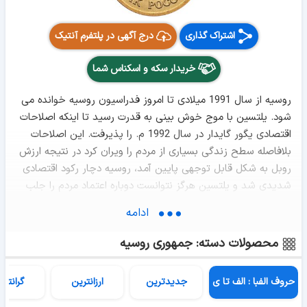
اشتراک گذاری
درج آگهی در پلتفرم آنتیک
خریدار سکه و اسکناس شما
روسیه از سال 1991 میلادی تا امروز فدراسیون روسیه خوانده می
شود. یلتسین با موج خوش بینی به قدرت رسید تا اینکه اصلاحات
اقتصادی یگور گایدار در سال 1992 م. را پذیرفت. این اصلاحات
بلافاصله سطح زندگی بسیاری از مردم را ویران کرد در نتیجه ارزش
روبل به شکل قابل توجهی پایین آمد، روسیه دچار رکود اقتصادی
شدیدی شد و یلتسین هرگز نتوانست دوباره اعتماد مردم را جلب
کند. همزمان با این اتفاق، سوء استفاده احزاب کوچک و بی
ادامه
احترامی آنها به اتحادهای منسجم، قوه مقننه را آشفته جلوه داد. در
سال 1993 میلادی ، اختلاف یلتسین با رهبر پارلمان به بحران
محصولات دسته: جمهوری روسیه
سپتامبر - اکتبر 1993 منجر شد، راه حل او برای بحران این بود که
کاخ سفید روسیه منفجر و مخالفان خود را تیر باران کند. این
حروف الفبا : الف تا ی
جدیدترین
ارزانترین
گرانتری
اقدام غیر قانونی وی منجر به یک درگیری مدنی جدی شد.