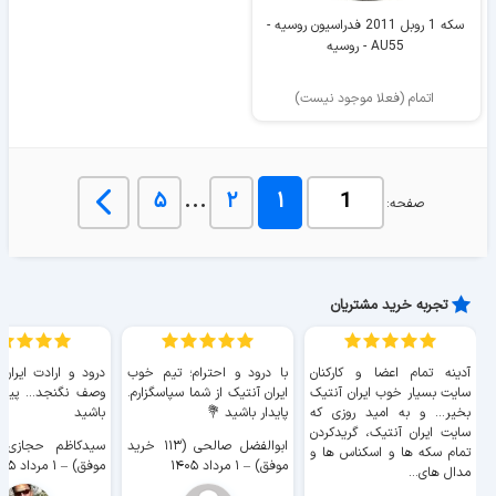
سکه 1 روبل 2011 فدراسیون روسیه -
AU55 - روسیه
اتمام (فعلا موجود نیست)
...
۵
۲
۱
صفحه:
تجربه خرید مشتریان
آدینه تمام اعضا و کارکنان
با درود و احترام؛ تیم خوب
درود و ارادت ایران
سایت بسیار خوب ايران آنتیک
ایران آنتیک از شما سپاسگزارم.
وصف نگنجد... پیروز
بخیر... و به امید روزی که
پایدار باشید 💐
باشید
سایت ايران آنتیک، گریدکردن
ابوالفضل صالحی (۱۱۳ خرید
تمام سکه ها و اسکناس ها و
موفق)
–
۱ مرداد ۱۴۰۵
موفق)
–
۱ مرداد ۱۴۰۵
مدال های...