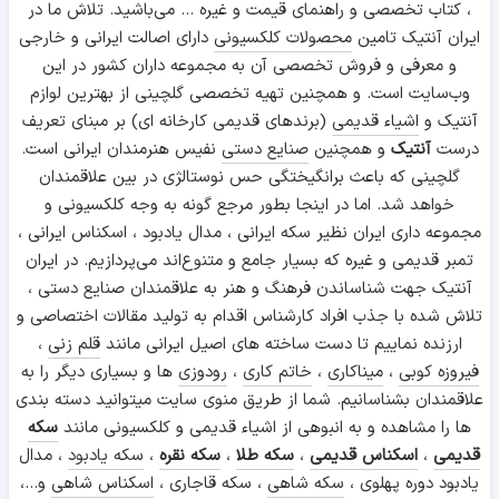
، کتاب تخصصی و راهنمای قیمت و غیره ... می‌باشید. تلاش ما در
ایران آنتیک تامین
محصولات کلکسیونی
دارای اصالت ایرانی و خارجی
و معرفی و فروش تخصصی آن به مجموعه داران کشور در این
وب‌سایت است. و همچنین تهیه تخصصی گلچینی از بهترین لوازم
آنتیک و
اشیاء قدیمی
(برندهای قدیمی کارخانه ای) بر مبنای تعریف
درست
آنتیک
و همچنین
صنایع دستی
نفیس هنرمندان ایرانی است.
گلچینی که باعث برانگیختگی حس نوستالژی در بین علاقمندان
خواهد شد. اما در اینجا بطور مرجع گونه به وجه کلکسیونی و
مجموعه داری ایران نظیر سکه ایرانی ، مدال یادبود ، اسکناس ایرانی ،
تمبر قدیمی و غیره که بسیار جامع و متنوع‌اند می‌پردازیم. در ایران
آنتیک جهت شناساندن فرهنگ و هنر به علاقمندان صنایع دستی ،
تلاش شده با جذب افراد کارشناس اقدام به تولید مقالات اختصاصی و
ارزنده نماییم تا دست ساخته های اصیل ایرانی مانند
قلم زنی
،
فیروزه کوبی
،
میناکاری
،
خاتم کاری
،
رودوزی
ها و بسیاری دیگر را به
علاقمندان بشناسانیم. شما از طریق منوی سایت میتوانید دسته بندی
ها را مشاهده و به انبوهی از اشیاء قدیمی و کلکسیونی مانند
سکه
قدیمی
،
اسکناس قدیمی
،
سکه طلا
،
سکه نقره
،
سکه یادبود
، مدال
یادبود دوره پهلوی ،
سکه شاهی
، سکه قاجاری ،
اسکناس شاهی
و...،