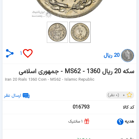
۱
20 ریال
سکه 20 ریال 1360 - MS62 - جمهوری اسلامی
Iran 20 Rials 1360 Coin - MS62 - Islamic Republic
۰
(
۰
نظر)
ارسال نظر
016793
کد کالا
هدیه
۱ سانتیک