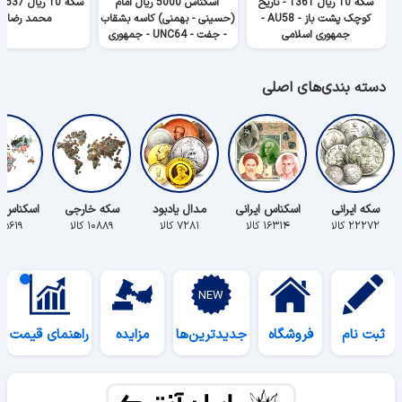
سکه 10 ریال 1361 - تاریخ
اسکناس 5000 ریال امام
کوچک پشت باز - AU58 -
(حسینی - بهمنی) کاسه بشقاب
محمد رضا ش
جمهوری اسلامی
- جفت - UNC64 - جمهوری
اسلامی
دسته بندی‌های اصلی
سکه ایرانی
اسکناس ایرانی
مدال یادبود
سکه خارجی
اسکناس 
۲۲۲۷۲ کالا
۱۶۳۱۴ کالا
۷۲۸۱ کالا
۱۰۸۸۹ کالا
۵۶۱۹ کالا
ثبت نام
فروشگاه
جدیدترین‌ها
مزایده
راهنمای قیمت