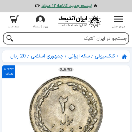
🔥
لیست جدید کالاها: ۱۲ مرداد
👉
منوی اصلی
ورود | ثبت‌نام
سبد خرید
کلکسیونی
سکه ایرانی
جمهوری اسلامی
20 ریال
موجودی
016793
تعدادی