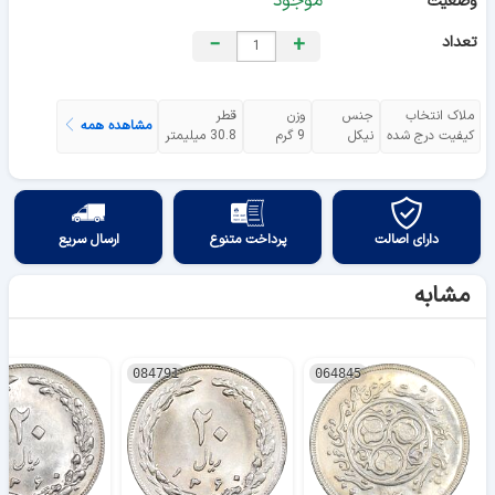
موجود
وضعیت
تعداد
+
−
ملاک انتخاب
جنس
وزن
قطر
مشاهده همه
کیفیت درج شده
نیکل
9 گرم
30.8 میلیمتر
دارای اصالت
پرداخت متنوع
ارسال سریع
مشابه
084791
064845