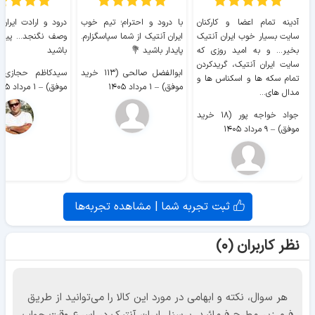
آدینه تمام اعضا و کارکنان
با درود و احترام؛ تیم خوب
درود و ارادت ایران
سایت بسیار خوب ايران آنتیک
ایران آنتیک از شما سپاسگزارم.
وصف نگنجد... پیروز
بخیر... و به امید روزی که
پایدار باشید 💐
باشید
سایت ايران آنتیک، گریدکردن
ابوالفضل صالحی (۱۱۳ خرید
تمام سکه ها و اسکناس ها و
موفق)
–
۱ مرداد ۱۴۰۵
موفق)
–
۱ مرداد ۱۴۰۵
مدال های...
جواد خواجه پور (۱۸ خرید
موفق)
–
۹ مرداد ۱۴۰۵
ثبت تجربه شما | مشاهده تجربه‌ها
نظر کاربران (۰)
هر سوال، نکته و ابهامی در مورد این کالا را می‌توانید از طریق