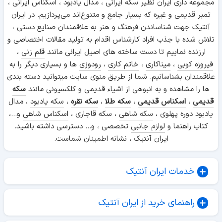
مجموعه داری ایران نظیر سکه ایرانی ، مدال یادبود ، اسکناس ایرانی ،
تمبر قدیمی و غیره که بسیار جامع و متنوع‌اند می‌پردازیم. در ایران
آنتیک جهت شناساندن فرهنگ و هنر به علاقمندان صنایع دستی ،
تلاش شده با جذب افراد کارشناس اقدام به تولید مقالات اختصاصی و
ارزنده نماییم تا دست ساخته های اصیل ایرانی مانند
قلم زنی
،
فیروزه کوبی
،
میناکاری
،
خاتم کاری
،
رودوزی
ها و بسیاری دیگر را به
علاقمندان بشناسانیم. شما از طریق منوی سایت میتوانید دسته بندی
ها را مشاهده و به انبوهی از اشیاء قدیمی و کلکسیونی مانند
سکه
قدیمی
،
اسکناس قدیمی
،
سکه طلا
،
سکه نقره
،
سکه یادبود
، مدال
یادبود دوره پهلوی ،
سکه شاهی
، سکه قاجاری ،
اسکناس شاهی
و...،
کتاب راهنما و
لوازم جانبی
تخصصی ، و... دسترسی داشته باشید.
ایران آنتیک ، نشانه اطمینان شماست.
خدمات ایران آنتیک
راهنمای خرید از ایران آنتیک