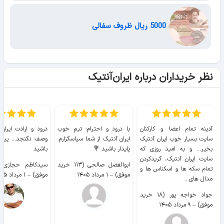
5000 ریال ظروف سفالی
نظر خریداران درباره ایران‌آنتیک
آدینه تمام اعضا و کارکنان
با درود و احترام؛ تیم خوب
درود و ارادت ایران
سایت بسیار خوب ايران آنتیک
ایران آنتیک از شما سپاسگزارم.
وصف نگنجد... پیروز
بخیر... و به امید روزی که
پایدار باشید 💐
باشید
سایت ايران آنتیک، گریدکردن
ابوالفضل صالحی (۱۱۳ خرید
تمام سکه ها و اسکناس ها و
موفق)
–
۱ مرداد ۱۴۰۵
موفق)
–
۱ مرداد ۱۴۰۵
مدال های...
جواد خواجه پور (۱۸ خرید
موفق)
–
۹ مرداد ۱۴۰۵