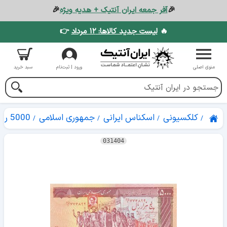
🎉
آفر جمعه ایران آنتیک + هدیه ویژه
🎉
🔥
لیست جدید کالاها: ۱۲ مرداد
👉
منوی اصلی
ورود | ثبت‌نام
سبد خرید
کلکسیونی
اسکناس ایرانی
جمهوری اسلامی
5000 ریال
031404