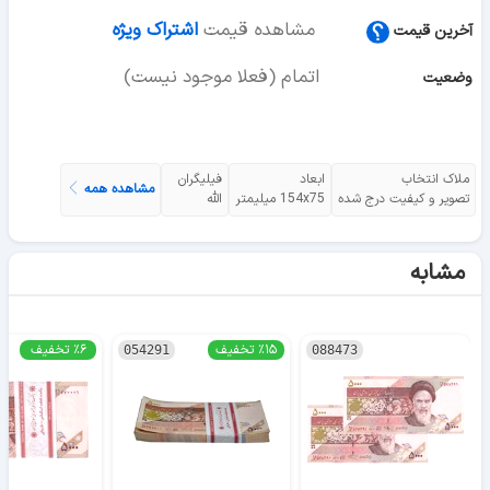
مشاهده قیمت
اشتراک ویژه
آخرین قیمت
اتمام (فعلا موجود نیست)
وضعیت
ملاک انتخاب
ابعاد
فیلیگران
مشاهده همه
تصویر و کیفیت درج شده
154x75 میلیمتر
الله
مشابه
٪۱۵ تخفیف
٪۶ تخفیف
054291
088473