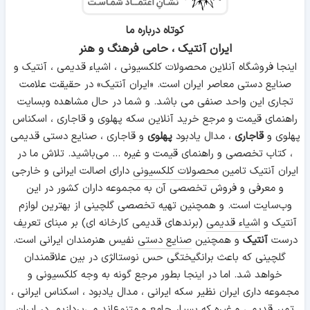
کوتاه درباره ما
ایران آنتیک ، حامی فرهنگ و هنر
اینجا فروشگاه آنلاین محصولات کلکسیونی ، اشیاء قدیمی ، آنتیک و
صنایع دستی معاصر ایران است. «ایران آنتیک» در حقیقت علامت
تجاری این واحد صنفی می باشد. و شما در حال مشاهده وبسایت
راهنمای قیمت و مرجع خرید آنلاین سکه پهلوی و قاجاری ، اسکناس
پهلوی و
قاجاری
، مدال یادبود
پهلوی
و قاجاری ، صنایع دستی قدیمی
، کتاب تخصصی و راهنمای قیمت و غیره ... می‌باشید. تلاش ما در
ایران آنتیک تامین
محصولات کلکسیونی
دارای اصالت ایرانی و خارجی
و معرفی و فروش تخصصی آن به مجموعه داران کشور در این
وب‌سایت است. و همچنین تهیه تخصصی گلچینی از بهترین لوازم
آنتیک و
اشیاء قدیمی
(برندهای قدیمی کارخانه ای) بر مبنای تعریف
درست
آنتیک
و همچنین
صنایع دستی
نفیس هنرمندان ایرانی است.
گلچینی که باعث برانگیختگی حس نوستالژی در بین علاقمندان
خواهد شد. اما در اینجا بطور مرجع گونه به وجه کلکسیونی و
مجموعه داری ایران نظیر سکه ایرانی ، مدال یادبود ، اسکناس ایرانی ،
تمبر قدیمی و غیره که بسیار جامع و متنوع‌اند می‌پردازیم. در ایران