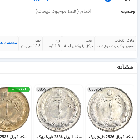
اتمام (فعلا موجود نیست)
وضعیت
ملاک انتخاب
جنس
وزن
قطر
مشاهده ه
تصویر و کیفیت درج شده
نیکل با روکش آبطلا
1.8 گرم
18.5 میلیمتر
مشابه
٪۴ تخفیف
085957
085956
سکه 1 ریال 2536 تاریخ بزرگ -
سکه 1 ریال 2536 تاریخ بزرگ -