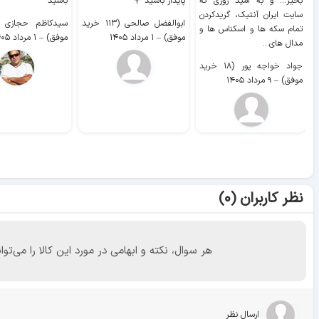
بخیر... و به امید روزی که
پایدار باشید 💐
باشید
سایت ايران آنتیک، گریدکردن
ابوالفضل صالحی (۱۱۳ خرید
تمام سکه ها و اسکناس ها و
موفق)
–
۱ مرداد ۱۴۰۵
موفق)
–
۱ مرداد ۱۴۰۵
مدال های...
جواد خواجه پور (۱۸ خرید
موفق)
–
۹ مرداد ۱۴۰۵
نظر کاربران (۰)
هر سوال، نکته و ابهامی در مورد این کالا را می
ارسال نظر