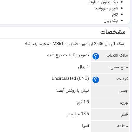
برگ زیتون و بلوط
شیر و خورشید
تاج
یک ریال
مشخصات
سکه 1 ریال 2536 آریامهر - طلایی - MS61 - محمد رضا شاه
تصویر و کیفیت درج شده
ملاک انتخاب:
1 ریال
مبلغ اسمی:
Uncirculated (UNC)
کیفیت:
نیکل با روکش آبطلا
جنس:
1.8 گرم
وزن:
18.5 میلیمتر
قطر:
آسیا
منطقه: