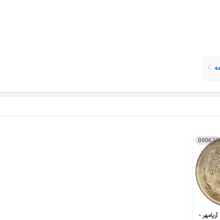
مه
090673
سکه 1 ریال 2536 آریامهر -