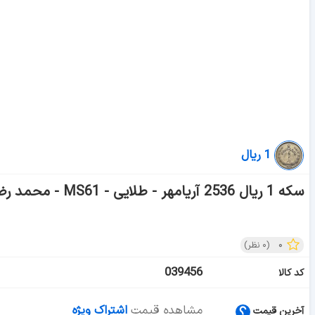
1 ریال
سکه 1 ریال 2536 آریامهر - طلایی - MS61 - محمد رضا شاه
۰
(
۰
نظر)
039456
کد کالا
مشاهده قیمت
اشتراک ویژه
آخرین قیمت