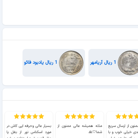
1 ریال آریامهر
1 ریال یادبود فائو
منون از ارسال سریع
مثله همیشه عالی ممنون از
بسیار عالی وحرفه ایی کاش در
ب
دی خیلی خوب و با
شما🤍🙏
مورد اسکناس نور از بغل یا
ر