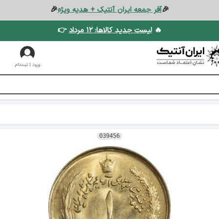
🎉
آفر جمعه ایران آنتیک + هدیه ویژه
🎉
🔥
لیست جدید کالاها: ۱۲ مرداد
👉
ورود | ثبت‌نام
039456