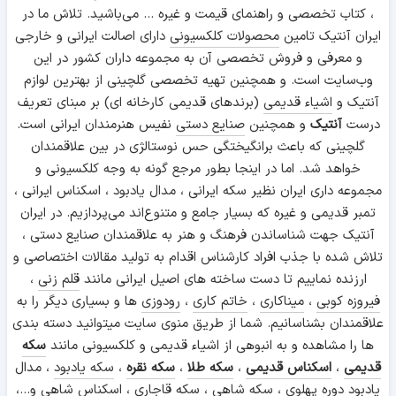
، کتاب تخصصی و راهنمای قیمت و غیره ... می‌باشید. تلاش ما در
ایران آنتیک تامین
محصولات کلکسیونی
دارای اصالت ایرانی و خارجی
و معرفی و فروش تخصصی آن به مجموعه داران کشور در این
وب‌سایت است. و همچنین تهیه تخصصی گلچینی از بهترین لوازم
آنتیک و
اشیاء قدیمی
(برندهای قدیمی کارخانه ای) بر مبنای تعریف
درست
آنتیک
و همچنین
صنایع دستی
نفیس هنرمندان ایرانی است.
گلچینی که باعث برانگیختگی حس نوستالژی در بین علاقمندان
خواهد شد. اما در اینجا بطور مرجع گونه به وجه کلکسیونی و
مجموعه داری ایران نظیر سکه ایرانی ، مدال یادبود ، اسکناس ایرانی ،
تمبر قدیمی و غیره که بسیار جامع و متنوع‌اند می‌پردازیم. در ایران
آنتیک جهت شناساندن فرهنگ و هنر به علاقمندان صنایع دستی ،
تلاش شده با جذب افراد کارشناس اقدام به تولید مقالات اختصاصی و
ارزنده نماییم تا دست ساخته های اصیل ایرانی مانند
قلم زنی
،
فیروزه کوبی
،
میناکاری
،
خاتم کاری
،
رودوزی
ها و بسیاری دیگر را به
علاقمندان بشناسانیم. شما از طریق منوی سایت میتوانید دسته بندی
ها را مشاهده و به انبوهی از اشیاء قدیمی و کلکسیونی مانند
سکه
قدیمی
،
اسکناس قدیمی
،
سکه طلا
،
سکه نقره
،
سکه یادبود
، مدال
یادبود دوره پهلوی ،
سکه شاهی
، سکه قاجاری ،
اسکناس شاهی
و...،