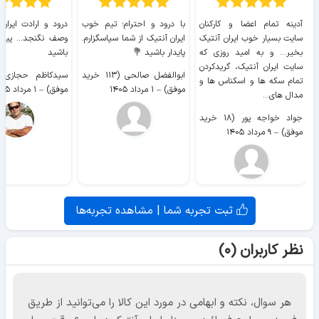
آدینه تمام اعضا و کارکنان
با درود و احترام؛ تیم خوب
درود و ارادت ایران
سایت بسیار خوب ايران آنتیک
ایران آنتیک از شما سپاسگزارم.
وصف نگنجد... پیروز
بخیر... و به امید روزی که
پایدار باشید 💐
باشید
سایت ايران آنتیک، گریدکردن
ابوالفضل صالحی (۱۱۳ خرید
تمام سکه ها و اسکناس ها و
موفق)
–
۱ مرداد ۱۴۰۵
موفق)
–
۱ مرداد ۱۴۰۵
مدال های...
جواد خواجه پور (۱۸ خرید
موفق)
–
۹ مرداد ۱۴۰۵
ثبت تجربه شما | مشاهده تجربه‌ها
نظر کاربران (۰)
هر سوال، نکته و ابهامی در مورد این کالا را می‌توانید از طریق