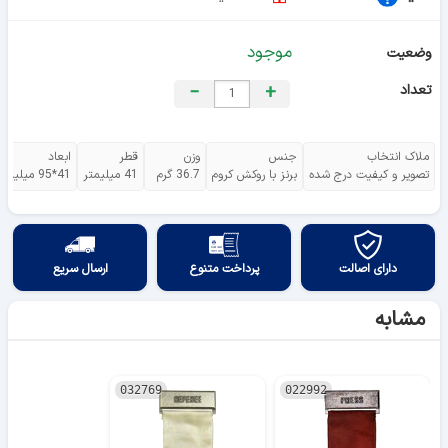
موجود
وضعیت
تعداد
+
−
ملاک انتخاب
جنس
وزن
قطر
ابعاد
تصویر و کیفیت درج شده
برنز با روکش کروم
36.7 گرم
41 میلیمتر
41*95 میلیمتر
دارای اصالت
پرداخت متنوع
ارسال سریع
مشابه
032769
022992