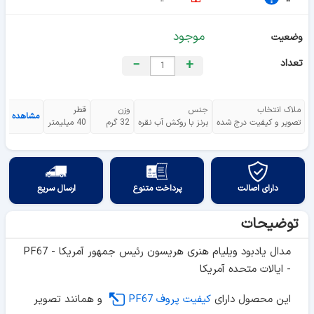
موجود
وضعیت
تعداد
+
−
ملاک انتخاب
جنس
وزن
قطر
مشاهده هم
تصویر و کیفیت درج شده
برنز با روکش آب نقره
32 گرم
40 میلیمتر
دارای اصالت
پرداخت متنوع
ارسال سریع
توضیحات
مدال یادبود ویلیام هنری هریسون رئیس جمهور آمریکا - PF67
- ایالات متحده آمریکا
این محصول دارای
کیفیت پروف PF67
و همانند تصویر