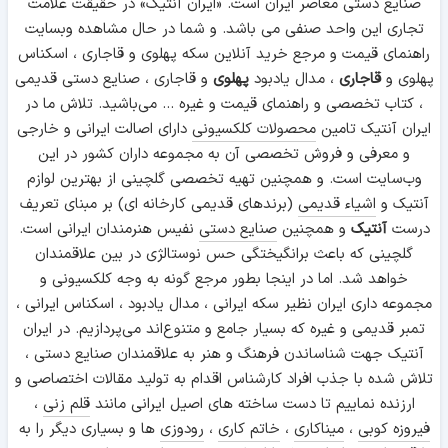
صنایع دستی معاصر ایران است. «ایران آنتیک» در حقیقت علامت
تجاری این واحد صنفی می باشد. و شما در حال مشاهده وبسایت
راهنمای قیمت و مرجع خرید آنلاین سکه پهلوی و قاجاری ، اسکناس
پهلوی و
قاجاری
، مدال یادبود
پهلوی
و قاجاری ، صنایع دستی قدیمی
، کتاب تخصصی و راهنمای قیمت و غیره ... می‌باشید. تلاش ما در
ایران آنتیک تامین
محصولات کلکسیونی
دارای اصالت ایرانی و خارجی
و معرفی و فروش تخصصی آن به مجموعه داران کشور در این
وب‌سایت است. و همچنین تهیه تخصصی گلچینی از بهترین لوازم
آنتیک و
اشیاء قدیمی
(برندهای قدیمی کارخانه ای) بر مبنای تعریف
درست
آنتیک
و همچنین
صنایع دستی
نفیس هنرمندان ایرانی است.
گلچینی که باعث برانگیختگی حس نوستالژی در بین علاقمندان
خواهد شد. اما در اینجا بطور مرجع گونه به وجه کلکسیونی و
مجموعه داری ایران نظیر سکه ایرانی ، مدال یادبود ، اسکناس ایرانی ،
تمبر قدیمی و غیره که بسیار جامع و متنوع‌اند می‌پردازیم. در ایران
آنتیک جهت شناساندن فرهنگ و هنر به علاقمندان صنایع دستی ،
تلاش شده با جذب افراد کارشناس اقدام به تولید مقالات اختصاصی و
ارزنده نماییم تا دست ساخته های اصیل ایرانی مانند
قلم زنی
،
فیروزه کوبی
،
میناکاری
،
خاتم کاری
،
رودوزی
ها و بسیاری دیگر را به