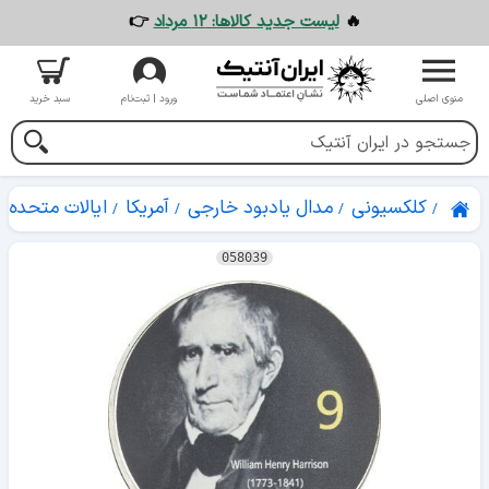
🔥
لیست جدید کالاها: ۱۲ مرداد
👉
منوی اصلی
ورود | ثبت‌نام
سبد خرید
کلکسیونی
مدال یادبود خارجی
آمریکا
ایالات متحده آ
058039