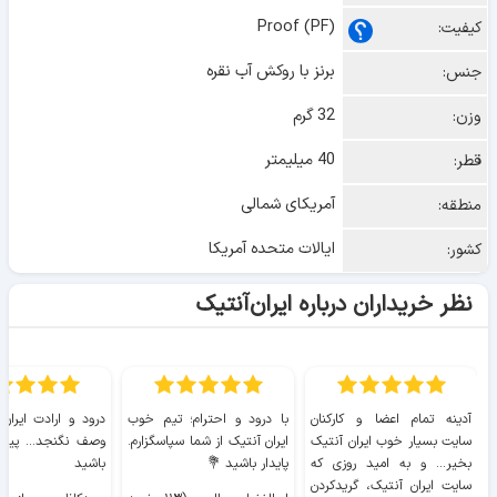
Proof (PF)
کیفیت:
برنز با روکش آب نقره
جنس:
32 گرم
وزن:
40 میلیمتر
قطر:
آمریکای شمالی
منطقه:
ایالات متحده آمریکا
کشور:
نظر خریداران درباره ایران‌آنتیک
آدینه تمام اعضا و کارکنان
با درود و احترام؛ تیم خوب
درود و ارادت ایران
سایت بسیار خوب ايران آنتیک
ایران آنتیک از شما سپاسگزارم.
وصف نگنجد... پیروز
بخیر... و به امید روزی که
پایدار باشید 💐
باشید
سایت ايران آنتیک، گریدکردن