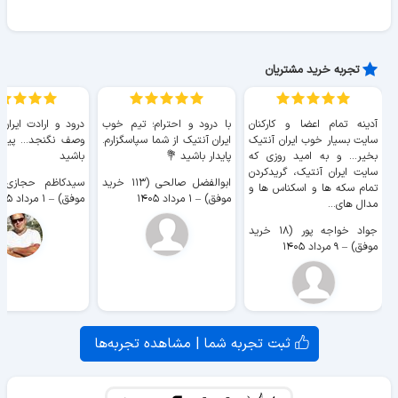
تجربه خرید مشتریان
آدینه تمام اعضا و کارکنان
با درود و احترام؛ تیم خوب
درود و ارادت ایران
سایت بسیار خوب ايران آنتیک
ایران آنتیک از شما سپاسگزارم.
وصف نگنجد... پیروز
بخیر... و به امید روزی که
پایدار باشید 💐
باشید
سایت ايران آنتیک، گریدکردن
ابوالفضل صالحی (۱۱۳ خرید
تمام سکه ها و اسکناس ها و
موفق)
–
۱ مرداد ۱۴۰۵
موفق)
–
۱ مرداد ۱۴۰۵
مدال های...
جواد خواجه پور (۱۸ خرید
موفق)
–
۹ مرداد ۱۴۰۵
ثبت تجربه شما | مشاهده تجربه‌ها