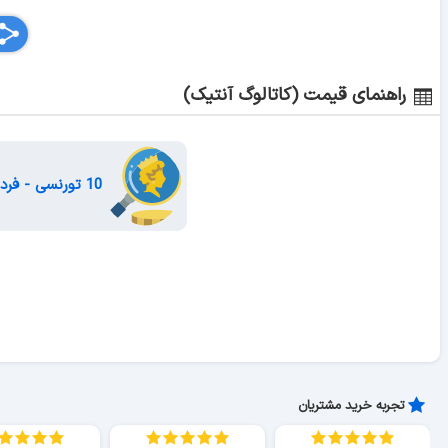
راهنمای قیمت (کاتالوگ آنتیک)
10 تورنسی - فردیناند بدون ریش
تجربه خرید مشتریان