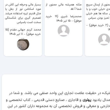
منون از ارسال سریع
مثله همیشه عالی ممنون از
بسیار عالی وحرفه ایی کاش در
ب
دی خیلی خوب و با
شما🤍🙏
مورد اسکناس نور از بغل یا
ر
. سکه ها هم خیلی
مثل قدیم تیره استفاده میشد
محمدرضا شیری (۱۹ خرید
۹ 
 تمیز بودن. سپاس
تصمیم گیری برای شکستگی
موفق)
–
۱۵ تیر ۱۴۰۵
سخت است باسپاس
وفق)
–
محمد کریم جهانی مقدم (۱۵
خرید موفق)
–
۱۱ تیر ۱۴۰۵
آنتیک» در حقیقت علامت تجاری این واحد صنفی می باشد. و شما در
دال یادبود
پهلوی
و قاجاری ، صنایع دستی قدیمی ، کتاب تخصصی و
 خارجی و معرفی و فروش تخصصی آن به مجموعه داران کشور در این