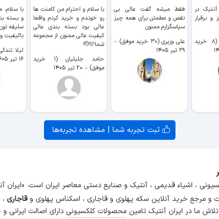
 آنتیک در
فقط میشه گفت عالی بی
با سلام و احترام من کامنت ها
با سلام، م
 و برقرار
نقص و مطمئن برای همه چیز
رو خوندم و خرید کردم واقعا
و بسته بن
سپاسگزارم ممنون
عالی بود بسته بندی عالی
سلیقه تون
کیفیت عالی ممنون از مجموعه
باکیفیت و
سیدکاظم حجازی (۸ خرید
علی وزیری (۳۰ خرید موفق)
–
شما🫡🩷
۲۹ تیر ۱۴۰۵
لیلا تندکی (۲ خرید م
حامد جلیلیان (۱ خرید
۱۶ تیر ۱۴۰۵
موفق)
–
۲۰ تیر ۱۴۰۵
ثبت تجربه شما | مشاهده تجربه‌ها
سیونی ، اشیاء قدیمی ، آنتیک و صنایع دستی معاصر ایران است. «ایران 
و مرجع خرید آنلاین سکه پهلوی و قاجاری ، اسکناس پهلوی و
قاجاری
، م
 تلاش ما در ایران آنتیک تامین
محصولات کلکسیونی
دارای اصالت ایرانی و