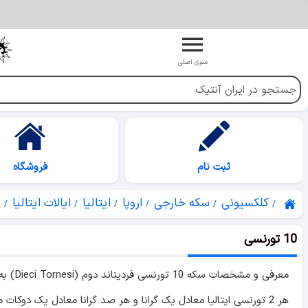
منوی اصلی
ثبت نام
فروشگاه
کلکسیونی
سکه خارجی
اروپا
ایتالیا
ایالات ایتالیا
ن
10 تورنسی
معرفی و مشخصات سکه 10 تورنسی فردیناند دوم (Dieci Tornesi) به همراه لیست جداول قیمت های کلکسیونی.
هر 2 تورنسی ایتالیا معادل یک گرانا و هر صد گرانا معادل یک دوکات می باشد. این سکه در 3 تیپ به شرح زیر به ضرب رسیده است :