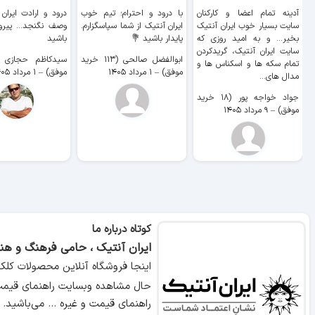
آدینه تمام اعضا و کارکنان
با درود و احترام؛ تیم خوب
درود و ارادت ایران
سایت بسیار خوب ايران آنتیک
ایران آنتیک از شما سپاسگزارم.
وصف نگنجد... پیروز
بخیر... و به امید روزی که
پایدار باشید 💐
باشید
سایت ايران آنتیک، گریدکردن
ابوالفضل صالحی (۱۱۳ خرید
تمام سکه ها و اسکناس ها و
موفق)
–
۱ مرداد ۱۴۰۵
موفق)
–
۱ مرداد ۱۴۰۵
مدال های...
جواد خواجه پور (۱۸ خرید
موفق)
–
۹ مرداد ۱۴۰۵
کوتاه درباره ما
ایران آنتیک ، حامی فرهنگ و هنر
اینجا فروشگاه آنلاین محصولات کلک
حال مشاهده وبسایت راهنمای قیمت 
راهنمای قیمت و غیره ... می‌باشید.