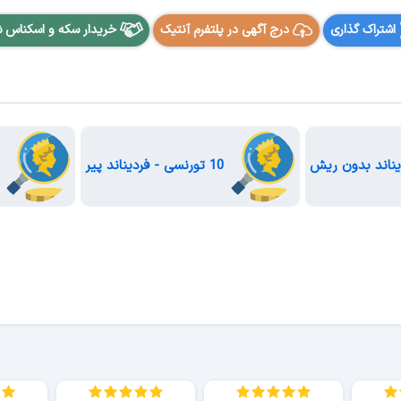
اشتراک گذاری
درج آگهی در پلتفرم آنتیک
خریدار سکه و اسکناس 
10 تورنسی - فردیناند پیر