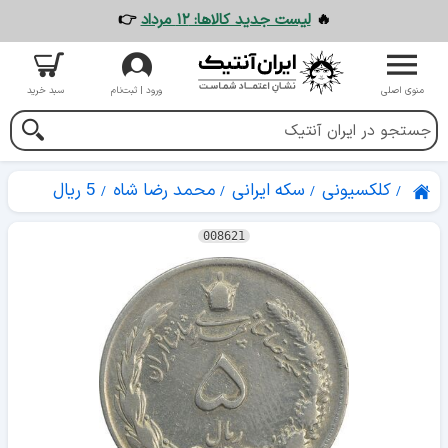
🔥
لیست جدید کالاها: ۱۲ مرداد
👉
منوی اصلی
ورود | ثبت‌نام
سبد خرید
کلکسیونی
سکه ایرانی
محمد رضا شاه
5 ریال
008621