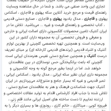
صنایع دستی معاصر ایران است. «ایران آنتیک» در حقیقت علامت
تجاری این واحد صنفی می باشد. و شما در حال مشاهده وبسایت
راهنمای قیمت و مرجع خرید آنلاین سکه پهلوی و قاجاری ، اسکناس
پهلوی و
قاجاری
، مدال یادبود
پهلوی
و قاجاری ، صنایع دستی قدیمی
، کتاب تخصصی و راهنمای قیمت و غیره ... می‌باشید. تلاش ما در
ایران آنتیک تامین
محصولات کلکسیونی
دارای اصالت ایرانی و خارجی
و معرفی و فروش تخصصی آن به مجموعه داران کشور در این
وب‌سایت است. و همچنین تهیه تخصصی گلچینی از بهترین لوازم
آنتیک و
اشیاء قدیمی
(برندهای قدیمی کارخانه ای) بر مبنای تعریف
درست
آنتیک
و همچنین
صنایع دستی
نفیس هنرمندان ایرانی است.
گلچینی که باعث برانگیختگی حس نوستالژی در بین علاقمندان
خواهد شد. اما در اینجا بطور مرجع گونه به وجه کلکسیونی و
مجموعه داری ایران نظیر سکه ایرانی ، مدال یادبود ، اسکناس ایرانی ،
تمبر قدیمی و غیره که بسیار جامع و متنوع‌اند می‌پردازیم. در ایران
آنتیک جهت شناساندن فرهنگ و هنر به علاقمندان صنایع دستی ،
تلاش شده با جذب افراد کارشناس اقدام به تولید مقالات اختصاصی و
ارزنده نماییم تا دست ساخته های اصیل ایرانی مانند
قلم زنی
،
فیروزه کوبی
،
میناکاری
،
خاتم کاری
،
رودوزی
ها و بسیاری دیگر را به