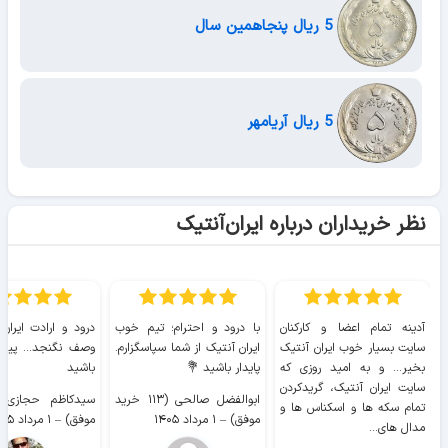
5 ریال پنجاهمین سال
5 ریال آریامهر
نظر خریداران درباره ایران‌آنتیک
آدینه تمام اعضا و کارکنان
با درود و احترام؛ تیم خوب
درود و ارادت ایران
سایت بسیار خوب ايران آنتیک
ایران آنتیک از شما سپاسگزارم.
وصف نگنجد... پیروز
بخیر... و به امید روزی که
پایدار باشید 💐
باشید
سایت ايران آنتیک، گریدکردن
ابوالفضل صالحی (۱۱۳ خرید
تمام سکه ها و اسکناس ها و
موفق)
–
۱ مرداد ۱۴۰۵
موفق)
–
۱ مرداد ۱۴۰۵
مدال های...