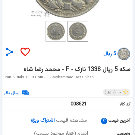
5 ریال
سکه 5 ریال 1338 نازک - F - محمد رضا شاه
Iran 5 Rials 1338 Coin - F - Mohammad Reza Shah
۰
(
۰
نظر)
ارسال نظر
008621
کد کالا
مشاهده قیمت
اشتراک ویژه
آخرین قیمت
اتمام (فعلا موجود نیست)
وضعیت