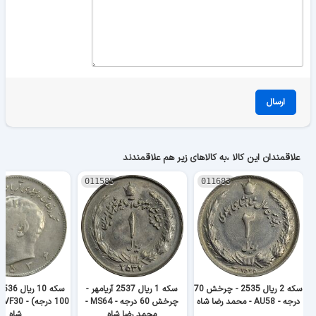
ارسال
علاقمندان این کالا ،به کالاهای زیر هم علاقمندند
011585
011683
سکه 2 ریال 2535 - چرخش 70
سکه 1 ریال 2537 آریامهر -
درجه - AU58 - محمد رضا شاه
چرخش 60 درجه - MS64 -
100
محمد رضا شاه
شاه