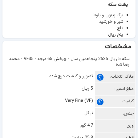
پشت سکه
برگ زیتون و بلوط
شیر و خورشید
تاج
پنج ریال
مشخصات
سکه 5 ریال 2535 پنجاهمین سال - چرخش 65 درجه - VF35 - محمد
رضا شاه
تصویر و کیفیت درج شده
ملاک انتخاب:
5 ریال
مبلغ اسمی:
Very Fine (VF)
کیفیت:
نیکل
جنس:
4.7 گرم
وزن:
25.8 میلیمتر