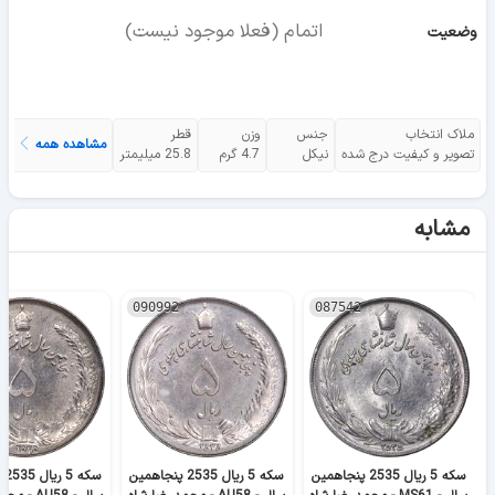
اتمام (فعلا موجود نیست)
وضعیت
ملاک انتخاب
جنس
وزن
قطر
مشاهده همه
تصویر و کیفیت درج شده
نیکل
4.7 گرم
25.8 میلیمتر
مشابه
090992
087542
سکه 5 ریال 2535 پنجاهمین
سکه 5 ریال 2535 پنجاهمین
سک