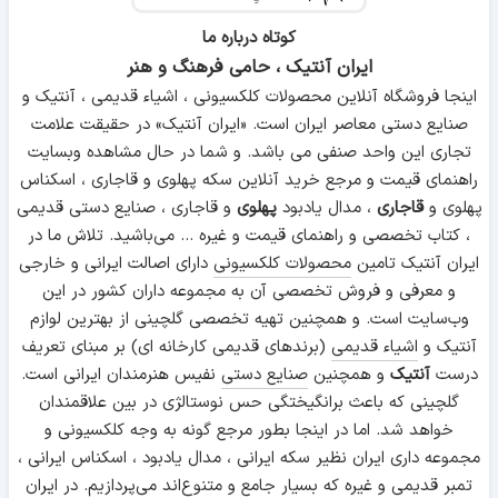
کوتاه درباره ما
ایران آنتیک ، حامی فرهنگ و هنر
اینجا فروشگاه آنلاین محصولات کلکسیونی ، اشیاء قدیمی ، آنتیک و
صنایع دستی معاصر ایران است. «ایران آنتیک» در حقیقت علامت
تجاری این واحد صنفی می باشد. و شما در حال مشاهده وبسایت
راهنمای قیمت و مرجع خرید آنلاین سکه پهلوی و قاجاری ، اسکناس
پهلوی و
قاجاری
، مدال یادبود
پهلوی
و قاجاری ، صنایع دستی قدیمی
، کتاب تخصصی و راهنمای قیمت و غیره ... می‌باشید. تلاش ما در
ایران آنتیک تامین
محصولات کلکسیونی
دارای اصالت ایرانی و خارجی
و معرفی و فروش تخصصی آن به مجموعه داران کشور در این
وب‌سایت است. و همچنین تهیه تخصصی گلچینی از بهترین لوازم
آنتیک و
اشیاء قدیمی
(برندهای قدیمی کارخانه ای) بر مبنای تعریف
درست
آنتیک
و همچنین
صنایع دستی
نفیس هنرمندان ایرانی است.
گلچینی که باعث برانگیختگی حس نوستالژی در بین علاقمندان
خواهد شد. اما در اینجا بطور مرجع گونه به وجه کلکسیونی و
مجموعه داری ایران نظیر سکه ایرانی ، مدال یادبود ، اسکناس ایرانی ،
تمبر قدیمی و غیره که بسیار جامع و متنوع‌اند می‌پردازیم. در ایران