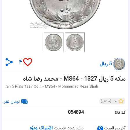
۴
5 ریال
سکه 5 ریال 1327 - MS64 - محمد رضا شاه
Iran 5 Rials 1327 Coin - MS64 - Mohammad Reza Shah
۰
(
۰
نظر)
ارسال نظر
054894
کد کالا
مشاهده قیمت
اشتراک ویژه
آخرین قیمت