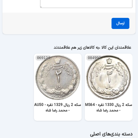
ارسال
علاقمندان این کالا ،به کالاهای زیر هم علاقمندند
069124
084992
سکه 2 ریال 1330 نقره - MS64
سکه 2 ریال 1329 نقره - AU50
- محمد رضا شاه
- محمد رضا شاه
دسته بندی‌های اصلی