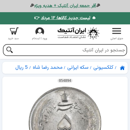
🎉
آفر جمعه ایران آنتیک + هدیه ویژه
🎉
🔥
لیست جدید کالاها: ۱۲ مرداد
👉
منوی اصلی
ورود | ثبت‌نام
سبد خرید
کلکسیونی
سکه ایرانی
محمد رضا شاه
5 ریال
054894