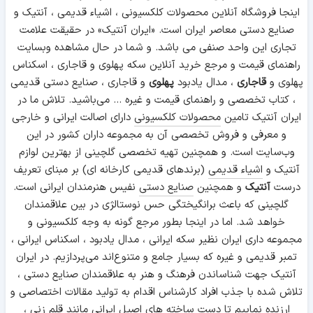
اینجا فروشگاه آنلاین محصولات کلکسیونی ، اشیاء قدیمی ، آنتیک و
صنایع دستی معاصر ایران است. «ایران آنتیک» در حقیقت علامت
تجاری این واحد صنفی می باشد. و شما در حال مشاهده وبسایت
راهنمای قیمت و مرجع خرید آنلاین سکه پهلوی و قاجاری ، اسکناس
پهلوی و
قاجاری
، مدال یادبود
پهلوی
و قاجاری ، صنایع دستی قدیمی
، کتاب تخصصی و راهنمای قیمت و غیره ... می‌باشید. تلاش ما در
ایران آنتیک تامین
محصولات کلکسیونی
دارای اصالت ایرانی و خارجی
و معرفی و فروش تخصصی آن به مجموعه داران کشور در این
وب‌سایت است. و همچنین تهیه تخصصی گلچینی از بهترین لوازم
آنتیک و
اشیاء قدیمی
(برندهای قدیمی کارخانه ای) بر مبنای تعریف
درست
آنتیک
و همچنین
صنایع دستی
نفیس هنرمندان ایرانی است.
گلچینی که باعث برانگیختگی حس نوستالژی در بین علاقمندان
خواهد شد. اما در اینجا بطور مرجع گونه به وجه کلکسیونی و
مجموعه داری ایران نظیر سکه ایرانی ، مدال یادبود ، اسکناس ایرانی ،
تمبر قدیمی و غیره که بسیار جامع و متنوع‌اند می‌پردازیم. در ایران
آنتیک جهت شناساندن فرهنگ و هنر به علاقمندان صنایع دستی ،
تلاش شده با جذب افراد کارشناس اقدام به تولید مقالات اختصاصی و
ارزنده نماییم تا دست ساخته های اصیل ایرانی مانند
قلم زنی
،