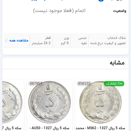
اتمام (فعلا موجود نیست)
وضعیت
ملاک انتخاب
جنس
وزن
قطر
مشاهده همه
تصویر و کیفیت درج شده
نقره
8 گرم
26.2 میلیمتر
مشابه
٪۱۰ تخفیف
087954
050155
سکه 5 ریال 1327 - MS62 - محمد
سکه 5 ریال 1327 - AU50 -