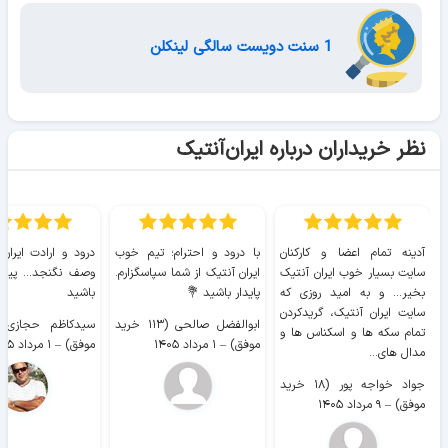
1 سنت دویست سالگی لینکلن
نظر خریداران درباره ایران‌آنتیک
آدینه تمام اعضا و کارکنان
با درود و احترام؛ تیم خوب
درود و ارادت ایران
سایت بسیار خوب ايران آنتیک
ایران آنتیک از شما سپاسگزارم.
وصف نگنجد... پیروز
بخیر... و به امید روزی که
پایدار باشید 💐
باشید
سایت ايران آنتیک، گریدکردن
ابوالفضل صالحی (۱۱۳ خرید
تمام سکه ها و اسکناس ها و
موفق)
–
۱ مرداد ۱۴۰۵
موفق)
–
۱ مرداد ۱۴۰۵
مدال های...
جواد خواجه پور (۱۸ خرید
موفق)
–
۹ مرداد ۱۴۰۵