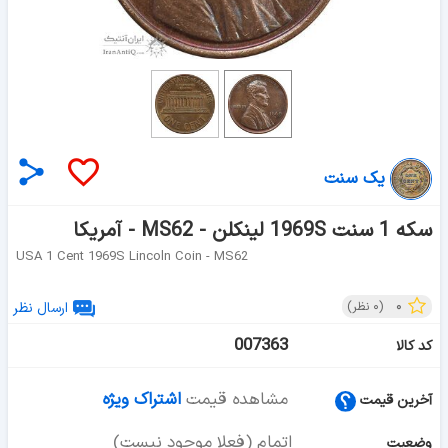
یک سنت
سکه 1 سنت 1969S لینکلن - MS62 - آمریکا
USA 1 Cent 1969S Lincoln Coin - MS62
۰
(
۰
نظر)
ارسال نظر
007363
کد کالا
مشاهده قیمت
اشتراک ویژه
آخرین قیمت
اتمام (فعلا موجود نیست)
وضعیت