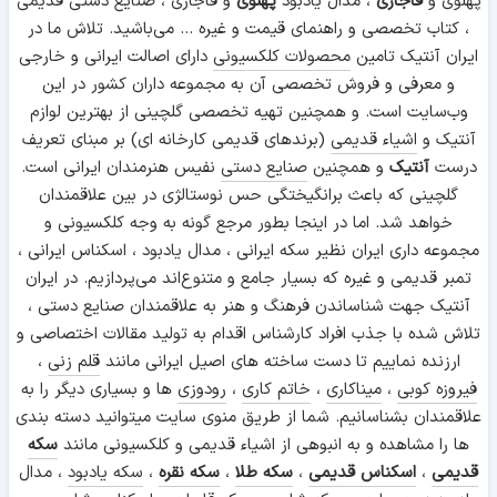
پهلوی و
قاجاری
، مدال یادبود
پهلوی
و قاجاری ، صنایع دستی قدیمی
، کتاب تخصصی و راهنمای قیمت و غیره ... می‌باشید. تلاش ما در
ایران آنتیک تامین
محصولات کلکسیونی
دارای اصالت ایرانی و خارجی
و معرفی و فروش تخصصی آن به مجموعه داران کشور در این
وب‌سایت است. و همچنین تهیه تخصصی گلچینی از بهترین لوازم
آنتیک و
اشیاء قدیمی
(برندهای قدیمی کارخانه ای) بر مبنای تعریف
درست
آنتیک
و همچنین
صنایع دستی
نفیس هنرمندان ایرانی است.
گلچینی که باعث برانگیختگی حس نوستالژی در بین علاقمندان
خواهد شد. اما در اینجا بطور مرجع گونه به وجه کلکسیونی و
مجموعه داری ایران نظیر سکه ایرانی ، مدال یادبود ، اسکناس ایرانی ،
تمبر قدیمی و غیره که بسیار جامع و متنوع‌اند می‌پردازیم. در ایران
آنتیک جهت شناساندن فرهنگ و هنر به علاقمندان صنایع دستی ،
تلاش شده با جذب افراد کارشناس اقدام به تولید مقالات اختصاصی و
ارزنده نماییم تا دست ساخته های اصیل ایرانی مانند
قلم زنی
،
فیروزه کوبی
،
میناکاری
،
خاتم کاری
،
رودوزی
ها و بسیاری دیگر را به
علاقمندان بشناسانیم. شما از طریق منوی سایت میتوانید دسته بندی
ها را مشاهده و به انبوهی از اشیاء قدیمی و کلکسیونی مانند
سکه
قدیمی
،
اسکناس قدیمی
،
سکه طلا
،
سکه نقره
،
سکه یادبود
، مدال