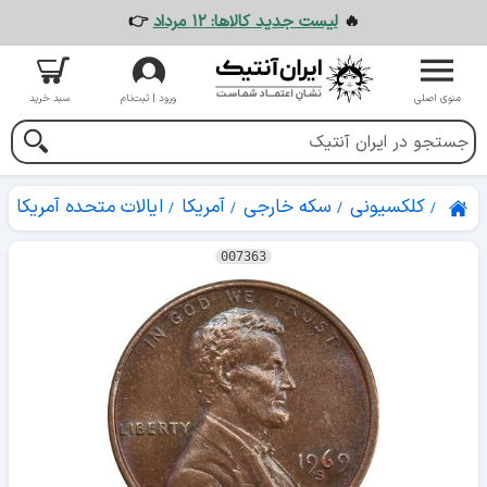
🔥
لیست جدید کالاها: ۱۲ مرداد
👉
منوی اصلی
ورود | ثبت‌نام
سبد خرید
کلکسیونی
سکه خارجی
آمریکا
ایالات متحده آمریکا
007363