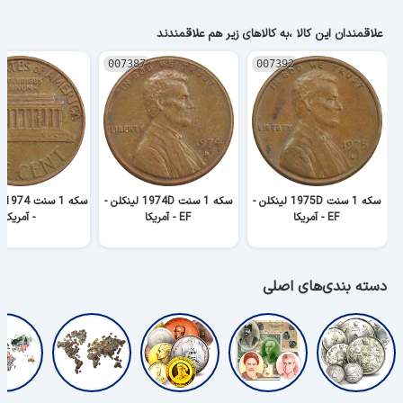
علاقمندان این کالا ،به کالاهای زیر هم علاقمندند
007387
007392
سکه 1 سنت 1975D لینکلن -
سکه 1 سنت 1974D لینکلن -
EF - آمریکا
EF - آمریکا
- آمریکا
دسته بندی‌های اصلی