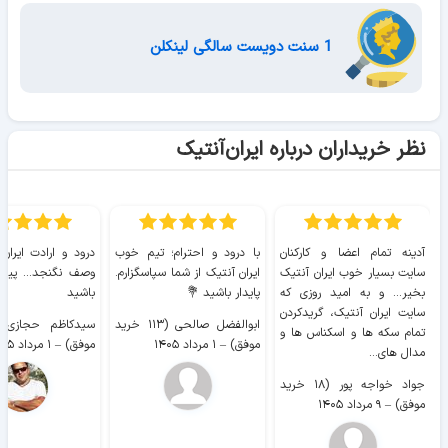
1 سنت دویست سالگی لینکلن
نظر خریداران درباره ایران‌آنتیک
آدینه تمام اعضا و کارکنان
با درود و احترام؛ تیم خوب
درود و ارادت ایران
سایت بسیار خوب ايران آنتیک
ایران آنتیک از شما سپاسگزارم.
وصف نگنجد... پیروز
بخیر... و به امید روزی که
پایدار باشید 💐
باشید
سایت ايران آنتیک، گریدکردن
ابوالفضل صالحی (۱۱۳ خرید
تمام سکه ها و اسکناس ها و
موفق)
–
۱ مرداد ۱۴۰۵
موفق)
–
۱ مرداد ۱۴۰۵
مدال های...
جواد خواجه پور (۱۸ خرید
موفق)
–
۹ مرداد ۱۴۰۵