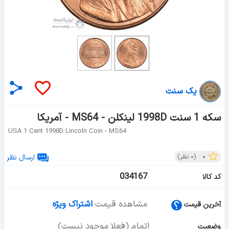
یک سنت
سکه 1 سنت 1998D لینکلن - MS64 - آمریکا
USA 1 Cent 1998D Lincoln Coin - MS64
۰
(
۰
نظر)
ارسال نظر
034167
کد کالا
مشاهده قیمت
اشتراک ویژه
آخرین قیمت
اتمام (فعلا موجود نیست)
وضعیت