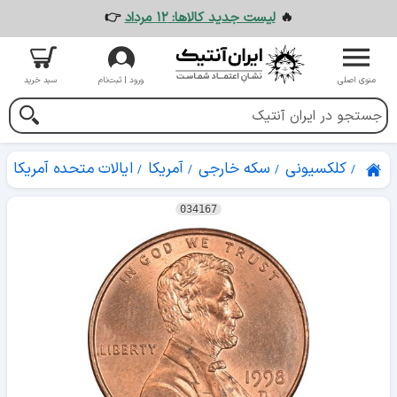
🔥
لیست جدید کالاها: ۱۲ مرداد
👉
منوی اصلی
ورود | ثبت‌نام
سبد خرید
کلکسیونی
سکه خارجی
آمریکا
ایالات متحده آمریکا
034167