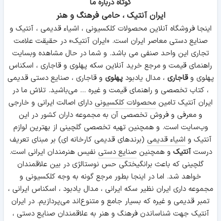
کوتاه درباره ما
ایران آنتیک ، حامی فرهنگ و هنر
اینجا فروشگاه آنلاین محصولات کلکسیونی ، اشیاء قدیمی ، آنتیک و
صنایع دستی معاصر ایران است. «ایران آنتیک» در حقیقت علامت
تجاری این واحد صنفی می باشد. و شما در حال مشاهده وبسایت
راهنمای قیمت و مرجع خرید آنلاین سکه پهلوی و قاجاری ، اسکناس
پهلوی و
قاجاری
، مدال یادبود
پهلوی
و قاجاری ، صنایع دستی قدیمی
، کتاب تخصصی و راهنمای قیمت و غیره ... می‌باشید. تلاش ما در
ایران آنتیک تامین
محصولات کلکسیونی
دارای اصالت ایرانی و خارجی
و معرفی و فروش تخصصی آن به مجموعه داران کشور در این
وب‌سایت است. و همچنین تهیه تخصصی گلچینی از بهترین لوازم
آنتیک و
اشیاء قدیمی
(برندهای قدیمی کارخانه ای) بر مبنای تعریف
درست
آنتیک
و همچنین
صنایع دستی
نفیس هنرمندان ایرانی است.
گلچینی که باعث برانگیختگی حس نوستالژی در بین علاقمندان
خواهد شد. اما در اینجا بطور مرجع گونه به وجه کلکسیونی و
مجموعه داری ایران نظیر سکه ایرانی ، مدال یادبود ، اسکناس ایرانی ،
تمبر قدیمی و غیره که بسیار جامع و متنوع‌اند می‌پردازیم. در ایران
آنتیک جهت شناساندن فرهنگ و هنر به علاقمندان صنایع دستی ،